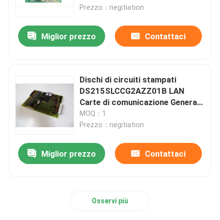
Prezzo：negitiation
Modulo di alimentazione ridondante
Miglior prezzo
Contattaci
Circuito di controllo
Dischi di circuiti stampati
Digital io modulo della O
DS215SLCCG2AZZ01B LAN
Carte di comunicazione General
Electric
MOQ：1
Invertitore variabile di frequenza
Prezzo：negitiation
Trasmettitore di temperatura di pressione
Miglior prezzo
Contattaci
PLC Modicon Quantum
Osservi più
Touch screen di HMI