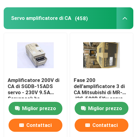
Servo amplificatore di CA
(458)
Amplificatore 200V di
Fase 200
CA di SGDB-15ADS
dell'amplificatore 3 di
servo - 230V 9.5A
CA Mitsubishi di MR-
Servopack ha
J2S-500B 5Kw servo -
introdotto 10 AMP
230VAC 50/60Hz
Miglior prezzo
Miglior prezzo
Contattaci
Contattaci