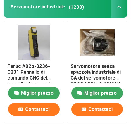
Servomotore industriale
(1238)
Fanuc A02b-0236-
Servomotore senza
C231 Pannello di
spazzola industriale di
comando CNC del
CA del servomotore
pannello di comando
200W 200V di SGMAS-
del servomotore
02A2A4C
Miglior prezzo
Miglior prezzo
industriale
Contattaci
Contattaci