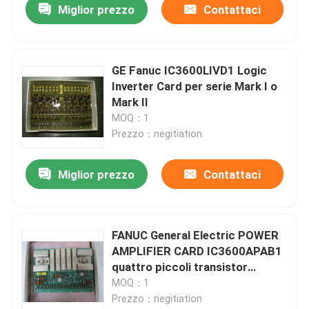
Miglior prezzo
Contattaci
GE Fanuc IC3600LIVD1 Logic
Inverter Card per serie Mark I o
Mark II
MOQ：1
Prezzo：negitiation
Miglior prezzo
Contattaci
Casa
FANUC General Electric POWER
AMPLIFIER CARD IC3600APAB1
Prodotti
quattro piccoli transistor
circolari
MOQ：1
Prezzo：negitiation
Circa noi