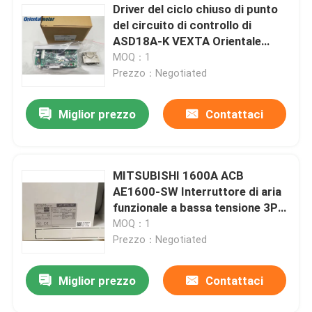
Driver del ciclo chiuso di punto
del circuito di controllo di
ASD18A-K VEXTA Orientale
servo DC24V
MOQ：1
Prezzo：Negotiated
Miglior prezzo
Contattaci
MITSUBISHI 1600A ACB
AE1600-SW Interruttore di aria
funzionale a bassa tensione 3P
Fix
MOQ：1
Prezzo：Negotiated
Miglior prezzo
Contattaci