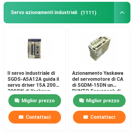
Servo azionamenti industriali
(1111)
Il servo industriale di
Azionamento Yaskawa
SGDS-A5A12A guida il
del servomotore di CA
servo driver 15A 200V
di SGDM-15DN un
3000W di Yaskawa
PUNTO Servopack di
0,5 AMP 32
Miglior prezzo
Miglior prezzo
Contattaci
Contattaci