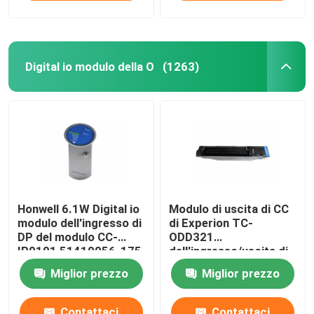
Digital io modulo della O
(1263)
Honwell 6.1W Digital io
Modulo di uscita di CC
modulo dell'ingresso di
di Experion TC-
DP del modulo CC-
ODD321
IP0101 51410056-175
dell'ingresso/uscita di
Profibus della O
Honeywell 31.2VDC
Miglior prezzo
Miglior prezzo
Digital
Contattaci
Contattaci