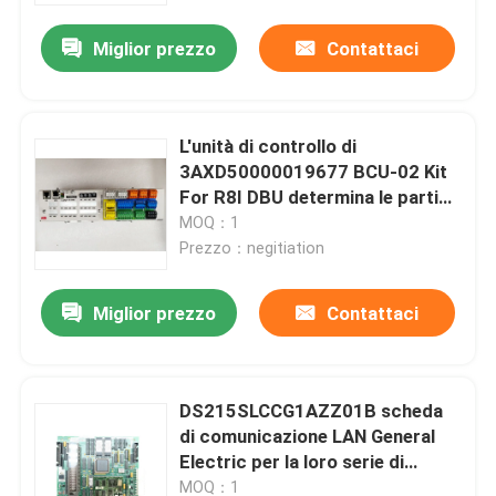
Miglior prezzo
Contattaci
Giro della fabbrica
Controllo di qualità
L'unità di controllo di
3AXD50000019677 BCU-02 Kit
For R8I DBU determina le parti
Contattici
24Vdc
MOQ：1
Prezzo：negitiation
Richieda una citazione
Miglior prezzo
Contattaci
Servomotore industriale
DS215SLCCG1AZZ01B scheda
Servo azionamenti industriali
di comunicazione LAN General
Electric per la loro serie di
Servo amplificatore di CA
schede Mark V
MOQ：1